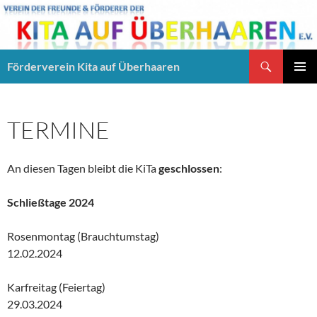
Suchen
Förderverein Kita auf Überhaaren
ZUM
PRIMÄR
INHALT
MENÜ
SPRINGEN
TERMINE
An diesen Tagen bleibt die KiTa
geschlossen
:
Schließtage 2024
Rosenmontag (Brauchtumstag)
12.02.2024
Karfreitag (Feiertag)
29.03.2024