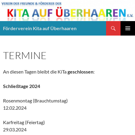
Suchen
Förderverein Kita auf Überhaaren
ZUM
PRIMÄR
INHALT
MENÜ
SPRINGEN
TERMINE
An diesen Tagen bleibt die KiTa
geschlossen
:
Schließtage 2024
Rosenmontag (Brauchtumstag)
12.02.2024
Karfreitag (Feiertag)
29.03.2024