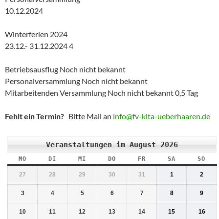
10.12.2024
Winterferien 2024
23.12.- 31.12.2024 4
Betriebsausflug Noch nicht bekannt
Personalversammlung Noch nicht bekannt
Mitarbeitenden Versammlung Noch nicht bekannt 0,5 Tag
Fehlt ein Termin?
Bitte Mail an
info@fv-kita-ueberhaaren.de
Veranstaltungen im August 2026
MO
MONTAG
DI
DIENSTAG
MI
MITTWOCH
DO
DONNERSTAG
FR
FREITAG
SA
SAMSTAG
SO
SON
27.
28.
29.
30.
31.
1.
2.
27
28
29
30
31
1
2
Juli
Juli
Juli
Juli
Juli
August
Augu
3.
2026
4.
2026
5.
2026
6.
2026
7.
2026
2026
8.
2026
9.
3
4
5
6
7
8
9
August
August
August
August
August
August
Augu
2026
10.
2026
11.
2026
12.
2026
13.
2026
14.
2026
15.
2026
16.
10
11
12
13
14
15
16